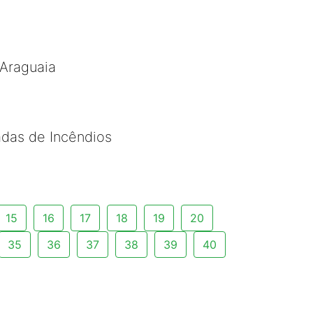
 Araguaia
adas de Incêndios
15
16
17
18
19
20
35
36
37
38
39
40