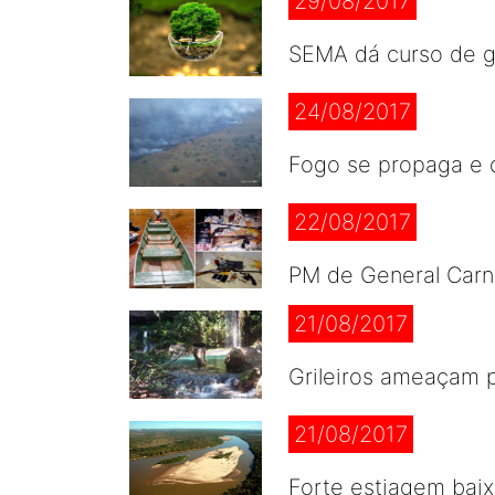
29/08/2017
SEMA dá curso de g
24/08/2017
Fogo se propaga e d
22/08/2017
PM de General Carne
21/08/2017
Grileiros ameaçam p
21/08/2017
Forte estiagem baix