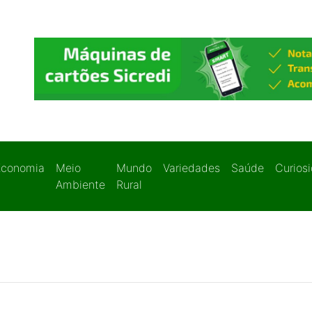
Economia
Meio
Mundo
Variedades
Saúde
Curios
Ambiente
Rural