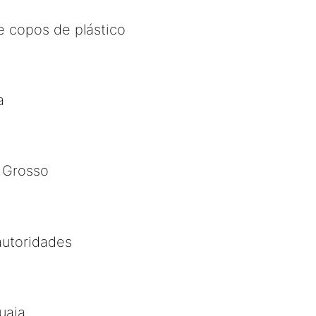
e copos de plástico
a
 Grosso
autoridades
uaia