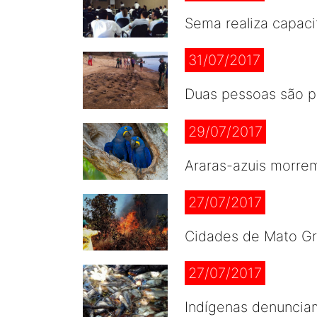
Sema realiza capac
31/07/2017
Duas pessoas são pr
29/07/2017
Araras-azuis morrem
27/07/2017
Cidades de Mato Gro
27/07/2017
Indígenas denunciam