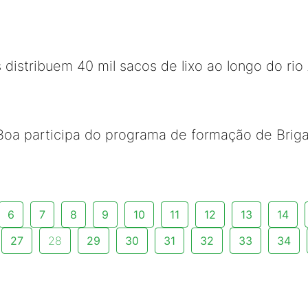
 distribuem 40 mil sacos de lixo ao longo do rio
Boa participa do programa de formação de Brig
6
7
8
9
10
11
12
13
14
27
28
29
30
31
32
33
34