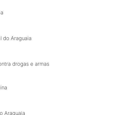
oa
l do Araguaia
ontra drogas e armas
ina
ão Araguaia