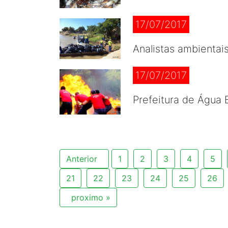
17/07/2017
Analistas ambientais
17/07/2017
Prefeitura de Água 
Anterior
1
2
3
4
5
21
22
23
24
25
26
proximo »