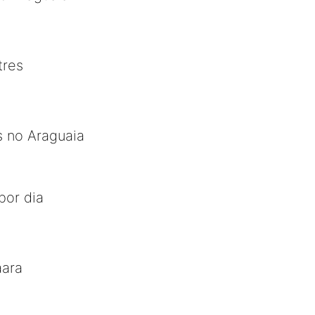
tres
s no Araguaia
por dia
aara