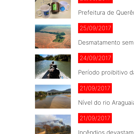
Prefeitura de Querê
25/09/2017
Desmatamento sem r
24/09/2017
Período proibitivo
21/09/2017
Nível do rio Aragua
21/09/2017
Incêndios devastam 