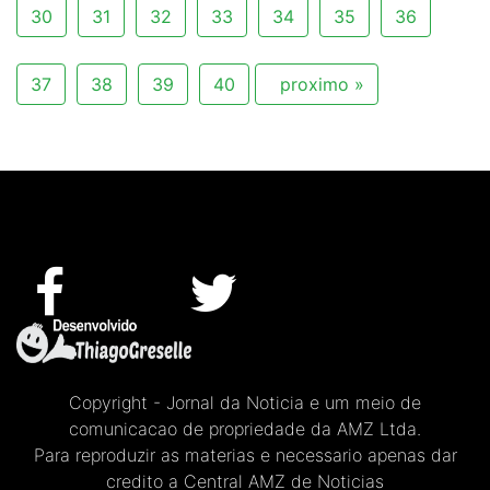
30
31
32
33
34
35
36
37
38
39
40
proximo »
Copyright - Jornal da Noticia e um meio de
comunicacao de propriedade da AMZ Ltda.
Para reproduzir as materias e necessario apenas dar
credito a Central AMZ de Noticias