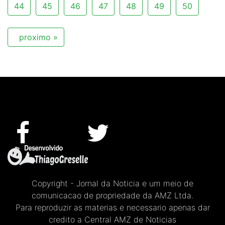
44
45
46
47
48
49
50
proximo »
Copyright - Jornal da Noticia e um meio de
comunicacao de propriedade da AMZ Ltda.
Para reproduzir as materias e necessario apenas dar
credito a Central AMZ de Noticias