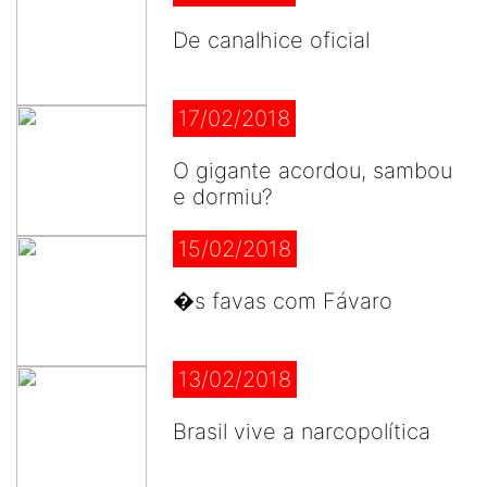
De canalhice oficial
17/02/2018
O gigante acordou, sambou
e dormiu?
15/02/2018
�s favas com Fávaro
13/02/2018
Brasil vive a narcopolítica