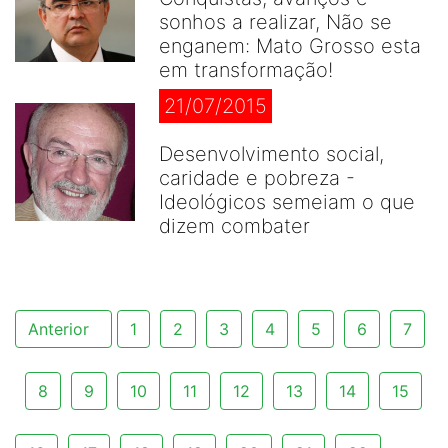
sonhos a realizar, Não se
enganem: Mato Grosso esta
em transformação!
21/07/2015
Desenvolvimento social,
caridade e pobreza -
Ideológicos semeiam o que
dizem combater
Anterior
1
2
3
4
5
6
7
8
9
10
11
12
13
14
15