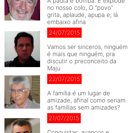
A pauta é bomba. E explode
no nosso colo, O "povo"
grita, aplaude, apupa e, lá
embaixo afina
24/07/2015
Vamos ser sinceros, ninguém
é mais que ninguém, pra
discutir o preconceito da
Maju
22/07/2015
A família é um lugar de
amizade, afinal como seriam
as famílias sem amizades?
21/07/2015
Conquistas, avanços e