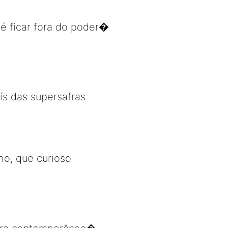
 é ficar fora do poder�
ís das supersafras
ho, que curioso