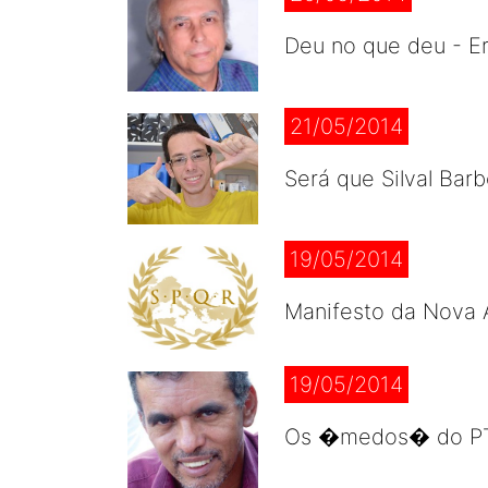
Deu no que deu - Er
21/05/2014
Será que Silval Bar
19/05/2014
Manifesto da Nova 
19/05/2014
Os �medos� do PT e