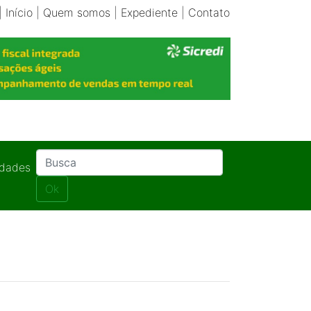
|
Início
|
Quem somos
|
Expediente
|
Contato
idades
Ok