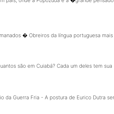
em um país, onde a Popozuda é a �grande pensa
rmanados � Obreiros da língua portuguesa mais 
uantos são em Cuiabá? Cada um deles tem sua his
 da Guerra Fria - A postura de Eurico Dutra sem