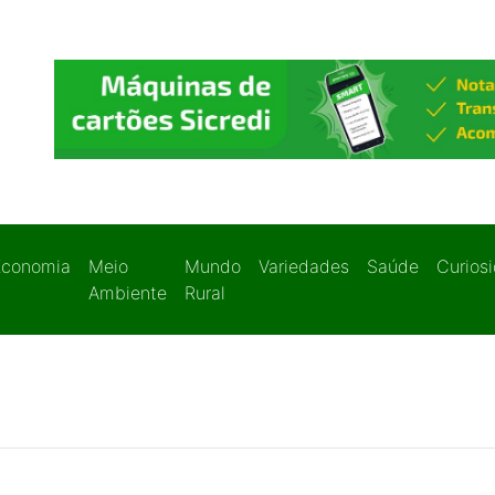
Economia
Meio
Mundo
Variedades
Saúde
Curios
Ambiente
Rural