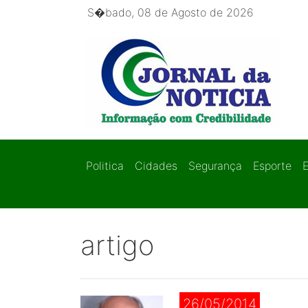
S�bado, 08 de Agosto de 2026
Politica
Cidades
Segurança
Esporte
artigo
26/05/2014