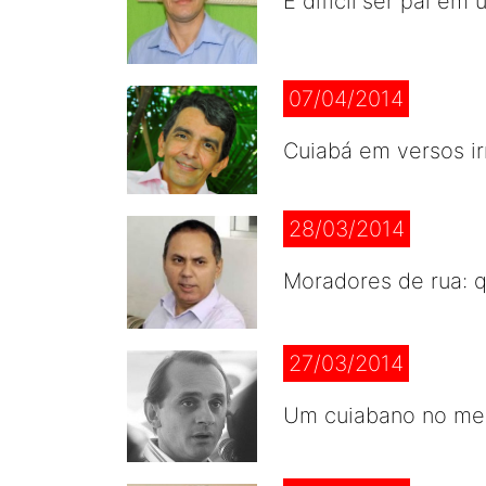
É difícil ser pai 
07/04/2014
Cuiabá em versos i
28/03/2014
Moradores de rua: q
27/03/2014
Um cuiabano no meio