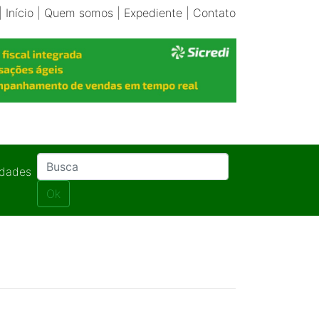
|
Início
|
Quem somos
|
Expediente
|
Contato
idades
Ok