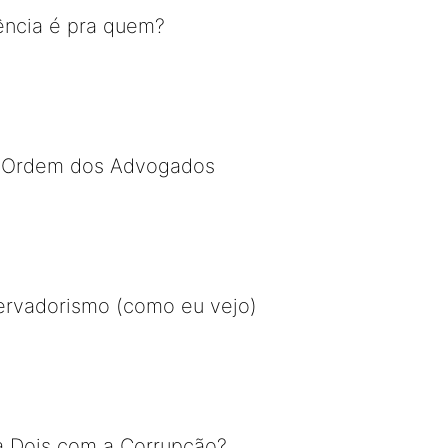
dência é pra quem?
 Ordem dos Advogados
ervadorismo (como eu vejo)
a Dois com a Corrupção?