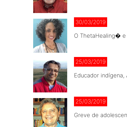
30/03/2019
O ThetaHealing� e 
25/03/2019
Educador indígena, 
25/03/2019
Greve de adolescen