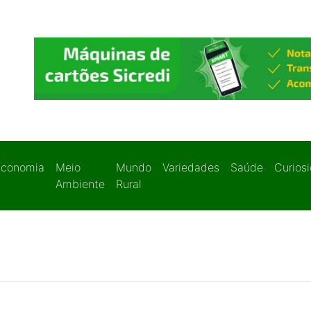
Economia
Meio
Mundo
Variedades
Saúde
Curios
Ambiente
Rural