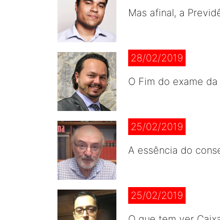
Mas afinal, a Previ
28/02/2019
O Fim do exame da
25/02/2019
A essência do cons
25/02/2019
O que tem ver Caix