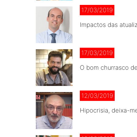
17/03/2019
Impactos das atuali
17/03/2019
O bom churrasco d
12/03/2019
Hipocrisia, deixa-m