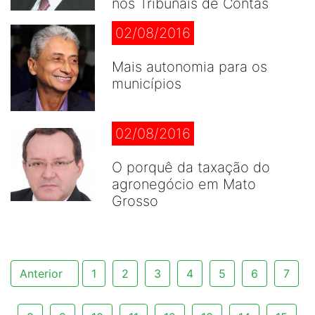
nos Tribunais de Contas
02/08/2016
Mais autonomia para os
municípios
02/08/2016
O porquê da taxação do
agronegócio em Mato
Grosso
Anterior
1
2
3
4
5
6
7