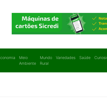
Economia
Meio
Mundo
Variedades
Saúde
Curios
Ambiente
Rural