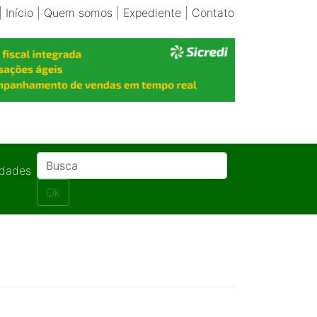
|
Início
|
Quem somos
|
Expediente
|
Contato
idades
Ok