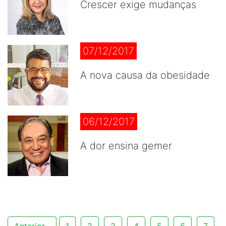
Crescer exige mudanças
07/12/2017
A nova causa da obesidade
06/12/2017
A dor ensina gemer
Anterior
1
2
3
4
5
6
7