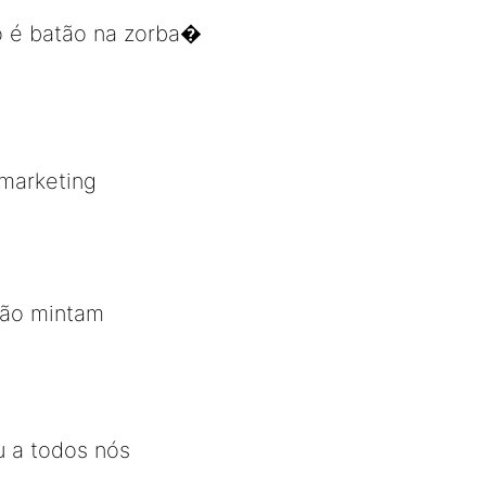
o é batão na zorba�
marketing
não mintam
 a todos nós