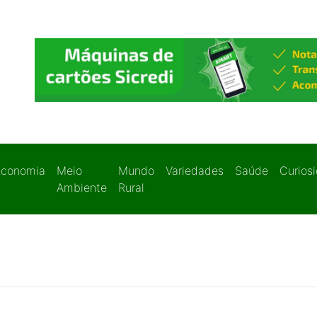
Economia
Meio
Mundo
Variedades
Saúde
Curios
Ambiente
Rural