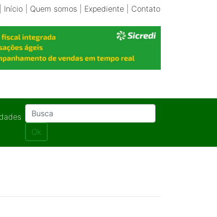
|
Início
|
Quem somos
|
Expediente
|
Contato
idades
Ok