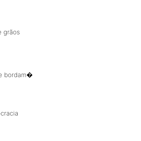
e grãos
m e bordam�
ocracia