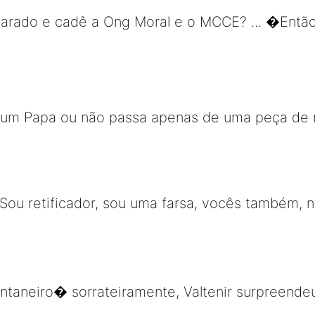
scarado e cadê a Ong Moral e o MCCE? ... �Entã
 um Papa ou não passa apenas de uma peça de 
 Sou retificador, sou uma farsa, vocês também, 
aneiro� sorrateiramente, Valtenir surpreendeu