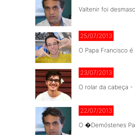
Valtenir foi desma
25/07/2013
O Papa Francisco é
23/07/2013
O rolar da cabeça -
22/07/2013
O �Demóstenes Pant