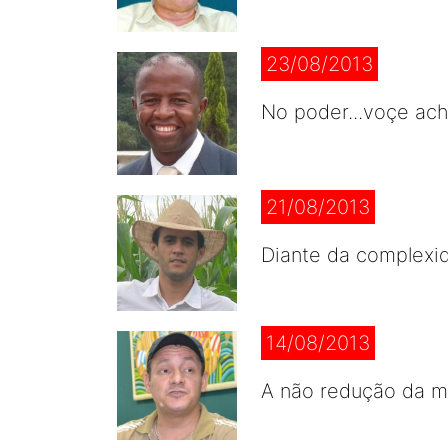
23/08/2013
No poder...voçe ach
21/08/2013
Diante da complexid
14/08/2013
A não redução da m