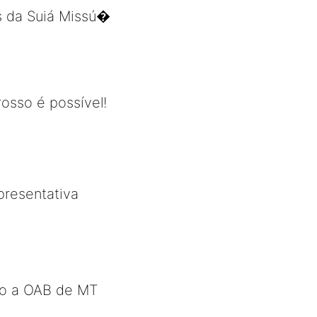
es da Suiá Missú�
osso é possível!
presentativa
ão a OAB de MT