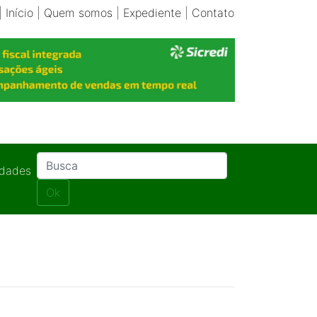
|
Início
|
Quem somos
|
Expediente
|
Contato
idades
Ok