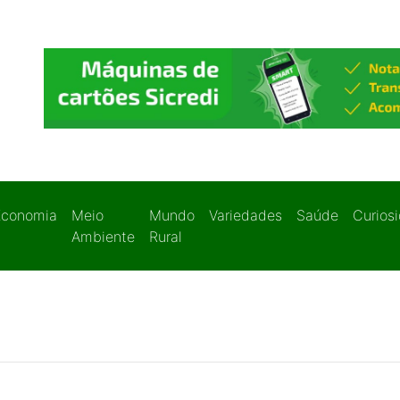
Economia
Meio
Mundo
Variedades
Saúde
Curios
Ambiente
Rural