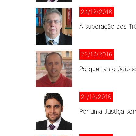
24/12/2016
A superação dos Tr
22/12/2016
Porque tanto ódio à
21/12/2016
Por uma Justiça se