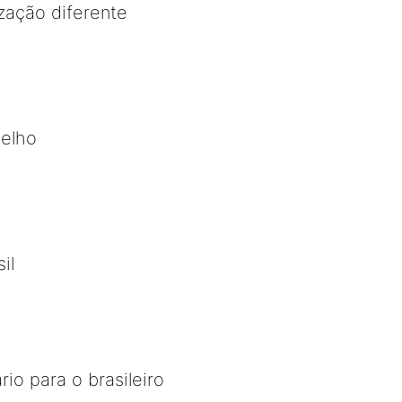
zação diferente
elho
il
io para o brasileiro