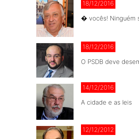
18/12/2016
� vocês! Ninguém s
18/12/2016
O PSDB deve desemb
14/12/2016
A cidade e as leis
12/12/2012