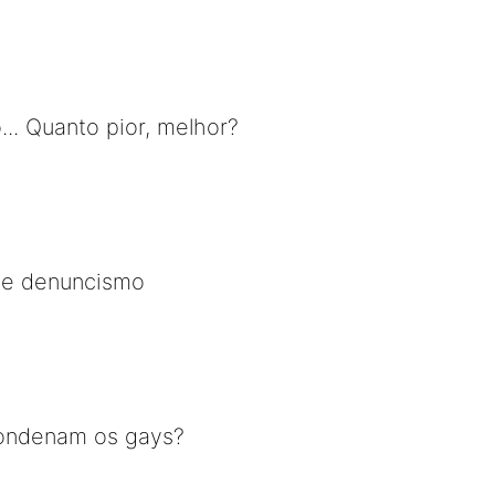
o... Quanto pior, melhor?
de denuncismo
condenam os gays?