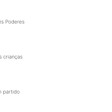
ês Poderes
s crianças
m partido