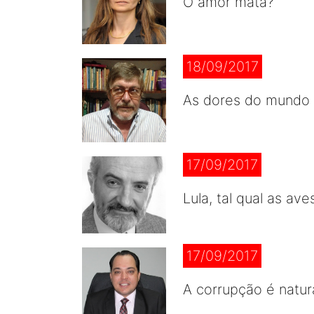
O amor mata?
18/09/2017
As dores do mundo
17/09/2017
Lula, tal qual as av
17/09/2017
A corrupção é natur