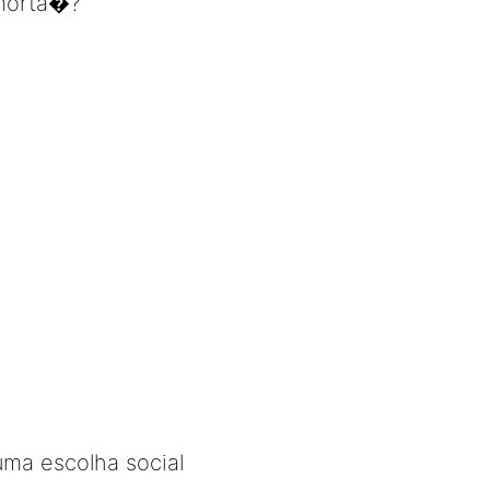
�morta�?
uma escolha social