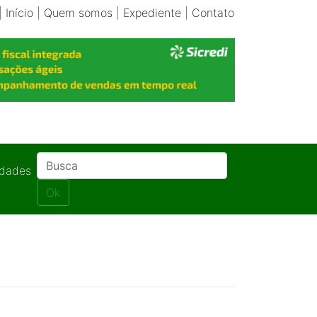
|
Início
|
Quem somos
|
Expediente
|
Contato
idades
Ok