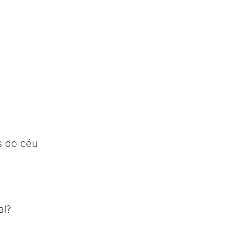
es do céu
al?