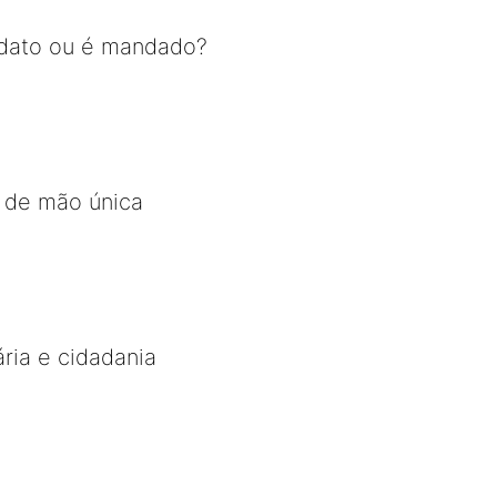
dato ou é mandado?
a de mão única
ária e cidadania