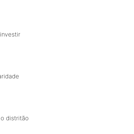
investir
aridade
 distritão