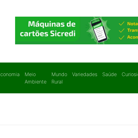
Economia
Meio
Mundo
Variedades
Saúde
Curios
Ambiente
Rural