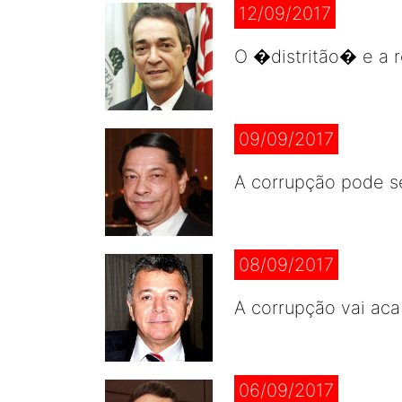
12/09/2017
O �distritão� e a r
09/09/2017
A corrupção pode s
08/09/2017
A corrupção vai aca
06/09/2017