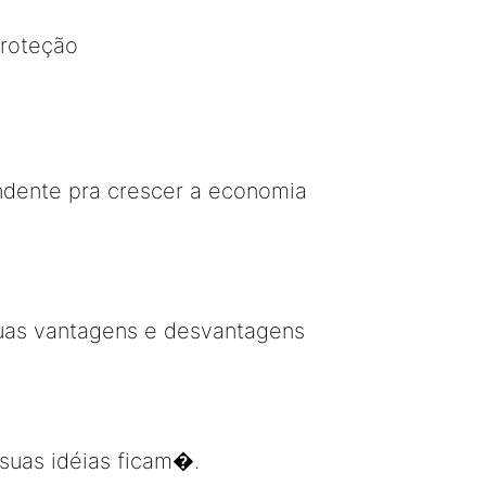
proteção
ndente pra crescer a economia
suas vantagens e desvantagens
suas idéias ficam�.