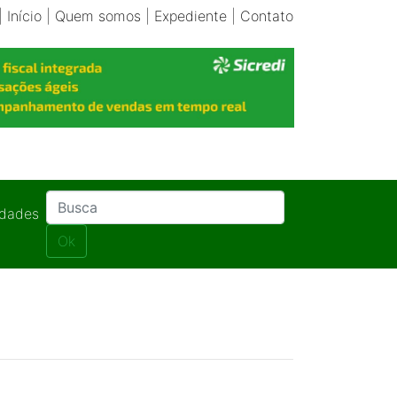
|
Início
|
Quem somos
|
Expediente
|
Contato
idades
Ok