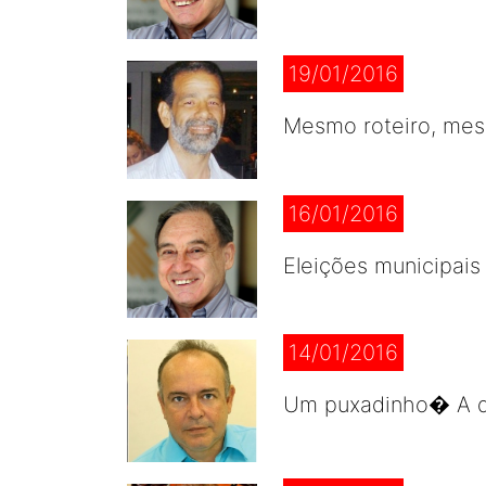
19/01/2016
Mesmo roteiro, mesm
16/01/2016
Eleições municipais
14/01/2016
Um puxadinho� A du