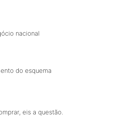
ócio nacional
imento do esquema
mprar, eis a questão.