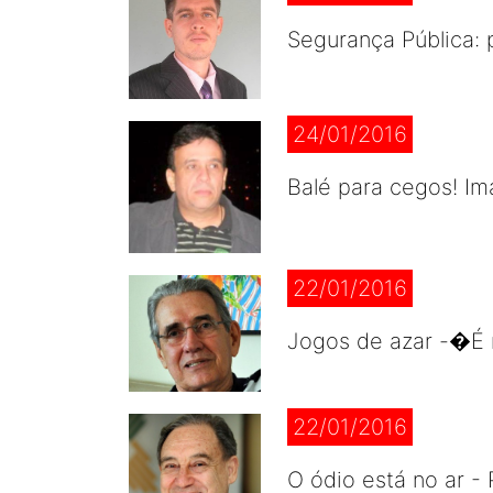
Segurança Pública: 
24/01/2016
Balé para cegos! Im
22/01/2016
Jogos de azar -�É m
22/01/2016
O ódio está no ar - 