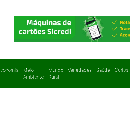
Economia
Meio
Mundo
Variedades
Saúde
Curios
Ambiente
Rural