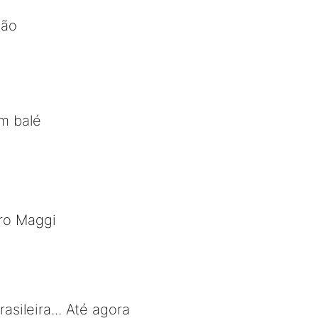
dão
m balé
iro Maggi
asileira... Até agora