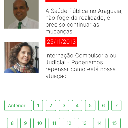
A Saúde Pública no Araguaia,
não foge da realidade, é
preciso continuar as
mudanças
25/11/2013
Internação Compulsória ou
Judicial - Poderíamos
repensar como está nossa
atuação
Anterior
1
2
3
4
5
6
7
8
9
10
11
12
13
14
15