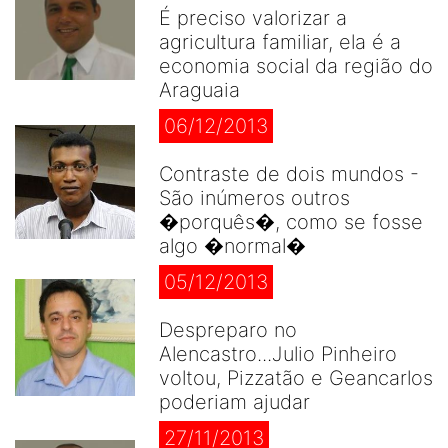
É preciso valorizar a
agricultura familiar, ela é a
economia social da região do
Araguaia
06/12/2013
Contraste de dois mundos -
São inúmeros outros
�porquês�, como se fosse
algo �normal�
05/12/2013
Despreparo no
Alencastro...Julio Pinheiro
voltou, Pizzatão e Geancarlos
poderiam ajudar
27/11/2013