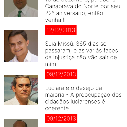
Canabrava do Norte por seu
22° aniversario, então
venha!!!
12/12/2013
Suiá Missú: 365 dias se
passaram, e as variás faces
da injustiça não vão sair de
mim
09/12/2013
Luciara e o desejo da
maioria - A preocupação dos
cidadãos luciarenses é
coerente
09/12/2013