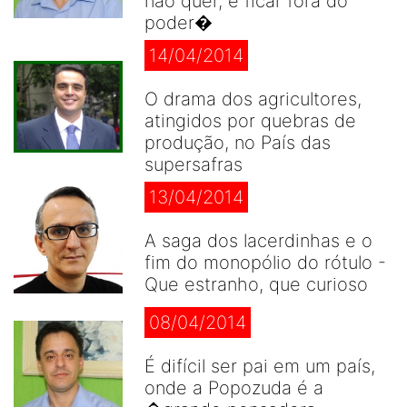
não quer, é ficar fora do
poder�
14/04/2014
O drama dos agricultores,
atingidos por quebras de
produção, no País das
supersafras
13/04/2014
A saga dos lacerdinhas e o
fim do monopólio do rótulo -
Que estranho, que curioso
08/04/2014
É difícil ser pai em um país,
onde a Popozuda é a