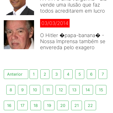
vende uma ilusão que faz
todos acreditarem em lucro
03/03/2014
O Hitler �papa-banana� -
Nossa Imprensa também se
envereda pelo exagero
Anterior
1
2
3
4
5
6
7
8
9
10
11
12
13
14
15
16
17
18
19
20
21
22