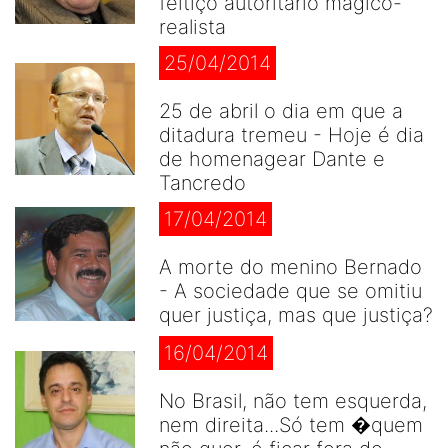
feitiço autoritário mágico-
realista
25/04/2014
25 de abril o dia em que a
ditadura tremeu - Hoje é dia
de homenagear Dante e
Tancredo
17/04/2014
A morte do menino Bernado
- A sociedade que se omitiu
quer justiça, mas que justiça?
16/04/2014
No Brasil, não tem esquerda,
nem direita...Só tem �quem