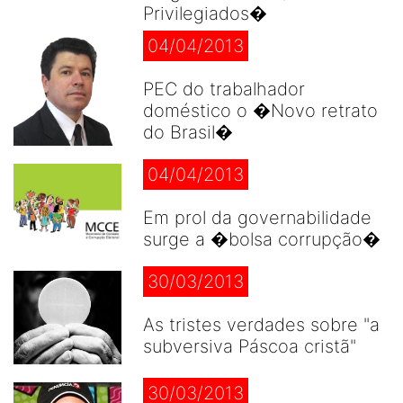
Privilegiados�
04/04/2013
PEC do trabalhador
doméstico o �Novo retrato
do Brasil�
04/04/2013
Em prol da governabilidade
surge a �bolsa corrupção�
30/03/2013
As tristes verdades sobre "a
subversiva Páscoa cristã"
30/03/2013