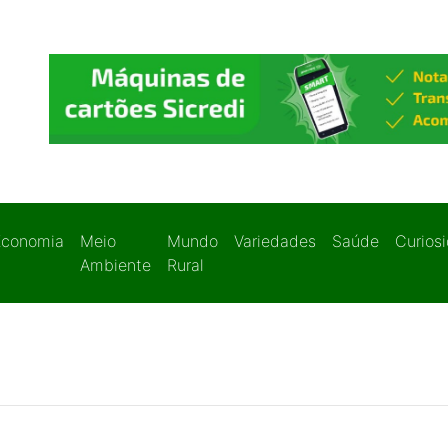
Economia
Meio
Mundo
Variedades
Saúde
Curios
Ambiente
Rural