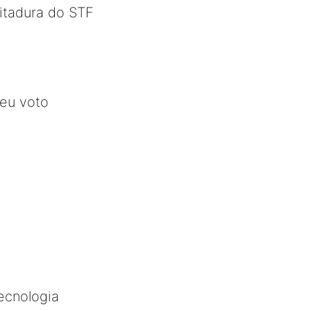
ditadura do STF
seu voto
ecnologia