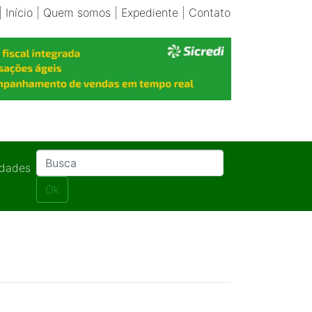
|
Início
|
Quem somos
|
Expediente
|
Contato
idades
Ok