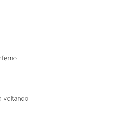
nferno
o voltando