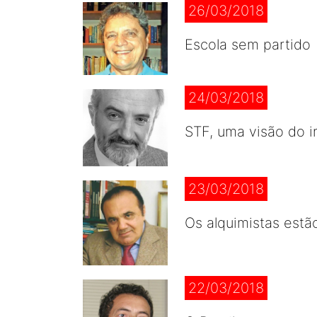
26/03/2018
Escola sem partido
24/03/2018
STF, uma visão do i
23/03/2018
Os alquimistas estã
22/03/2018