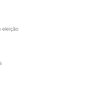
 eleição
s