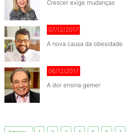
Crescer exige mudanças
07/12/2017
A nova causa da obesidade
06/12/2017
A dor ensina gemer
Anterior
1
2
3
4
5
6
7