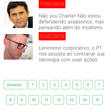
17/01/2015
Não sou Charlie! Não estou
defendendo assassinos, mas
pensando além do modismo
10/01/2015
Leninismo corporativo, o PT
nos assusta ao contrariar sua
ideologia com suas ações
Anterior
1
2
3
4
5
6
7
8
9
10
11
12
13
14
15