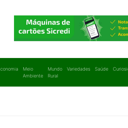
Economia
Meio
Mundo
Variedades
Saúde
Curios
Ambiente
Rural