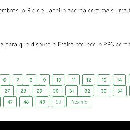
ombros, o Rio de Janeiro acorda com mais uma t
ra para que dispute e Freire oferece o PPS como
6
7
8
9
10
11
12
13
14
27
28
29
30
31
32
33
34
47
48
49
50
Proximo