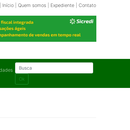
|
Início
|
Quem somos
|
Expediente
|
Contato
idades
Ok