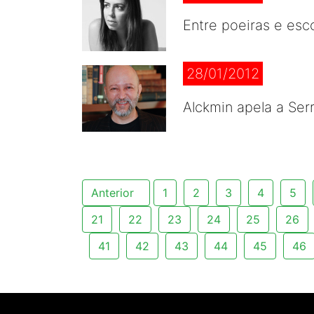
Entre poeiras e esc
28/01/2012
Alckmin apela a Ser
Anterior
1
2
3
4
5
21
22
23
24
25
26
41
42
43
44
45
46