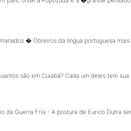
em um país, onde a Popozuda é a �grande pensa
rmanados � Obreiros da língua portuguesa mais 
uantos são em Cuiabá? Cada um deles tem sua his
 da Guerra Fria - A postura de Eurico Dutra sem