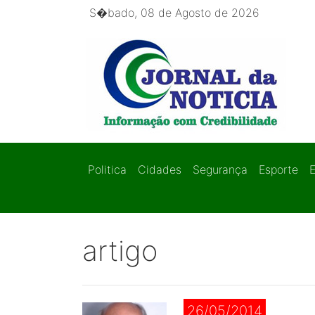
S�bado, 08 de Agosto de 2026
Politica
Cidades
Segurança
Esporte
artigo
26/05/2014