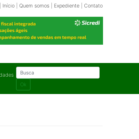
|
Início
|
Quem somos
|
Expediente
|
Contato
idades
Ok