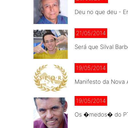
Deu no que deu - Er
21/05/2014
Será que Silval Bar
19/05/2014
Manifesto da Nova 
19/05/2014
Os �medos� do PT e