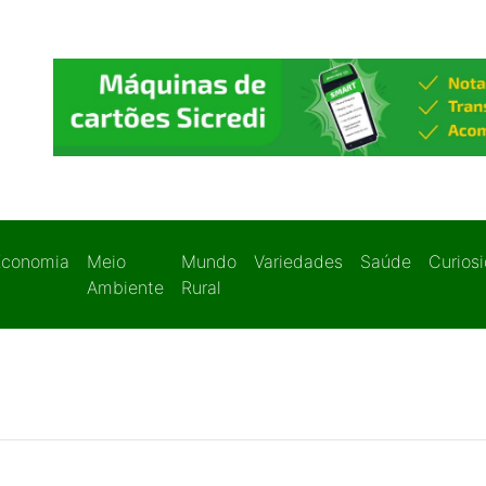
Economia
Meio
Mundo
Variedades
Saúde
Curios
Ambiente
Rural