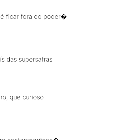
 é ficar fora do poder�
ís das supersafras
ho, que curioso