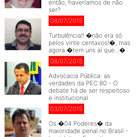
então, haveríamos de não
ser?
08/07/2015
Turbulência!! �não era só
pelos vinte centavos!�, mas
agora �tem uns aí que...�
08/07/2015
Advocacia Pública: as
verdades da PEC 80 - O
debate há de ser respeitoso
e institucional
03/07/2015
Os �04 Poderes� da
maioridade penal no Brasil -