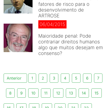
fatores de risco para o
desenvolvimento de
ARTROSE
06/04/2015
Maioridade penal: Pode
contrariar direitos humanos
algo que muitos desejam em
consenso?
Anterior
1
2
3
4
5
6
7
8
9
10
11
12
13
14
15