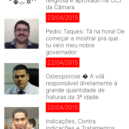
religiosa é aprovado na CCJ
da Câmara
23/04/2015
Pedro Taques: Tá na hora! De
começar a mostrar pra que
tu veio meu nobre
governador
22/04/2015
Osteoporose � A vilã
responsável diretamente à
grande quantidade de
fraturas da 3ª idade
22/04/2015
Indicações, Contra
indicações e Tratamentos