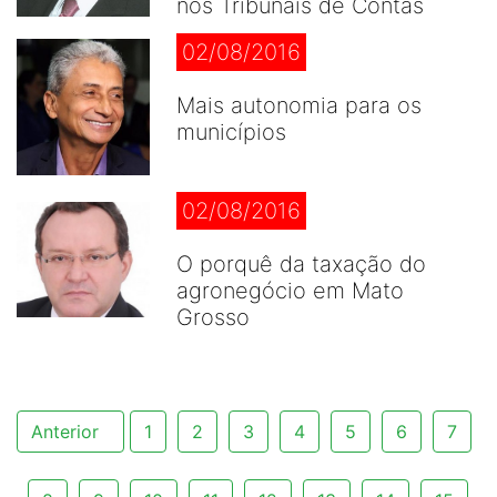
nos Tribunais de Contas
02/08/2016
Mais autonomia para os
municípios
02/08/2016
O porquê da taxação do
agronegócio em Mato
Grosso
Anterior
1
2
3
4
5
6
7