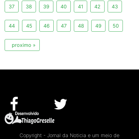
37
38
39
40
41
42
43
44
45
46
47
48
49
50
proximo »
Copyright - Jornal da Noticia e um meio de