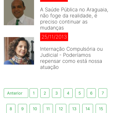
A Saúde Pública no Araguaia,
não foge da realidade, é
preciso continuar as
mudanças
25/11/2013
Internação Compulsória ou
Judicial - Poderíamos
repensar como está nossa
atuação
Anterior
1
2
3
4
5
6
7
8
9
10
11
12
13
14
15