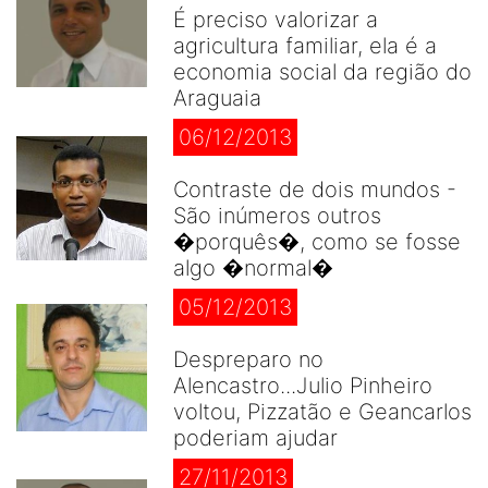
É preciso valorizar a
agricultura familiar, ela é a
economia social da região do
Araguaia
06/12/2013
Contraste de dois mundos -
São inúmeros outros
�porquês�, como se fosse
algo �normal�
05/12/2013
Despreparo no
Alencastro...Julio Pinheiro
voltou, Pizzatão e Geancarlos
poderiam ajudar
27/11/2013