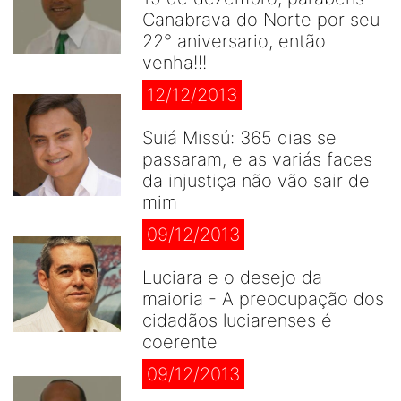
Canabrava do Norte por seu
22° aniversario, então
venha!!!
12/12/2013
Suiá Missú: 365 dias se
passaram, e as variás faces
da injustiça não vão sair de
mim
09/12/2013
Luciara e o desejo da
maioria - A preocupação dos
cidadãos luciarenses é
coerente
09/12/2013