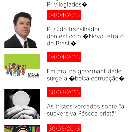
Privilegiados�
04/04/2013
PEC do trabalhador
doméstico o �Novo retrato
do Brasil�
04/04/2013
Em prol da governabilidade
surge a �bolsa corrupção�
30/03/2013
As tristes verdades sobre "a
subversiva Páscoa cristã"
30/03/2013