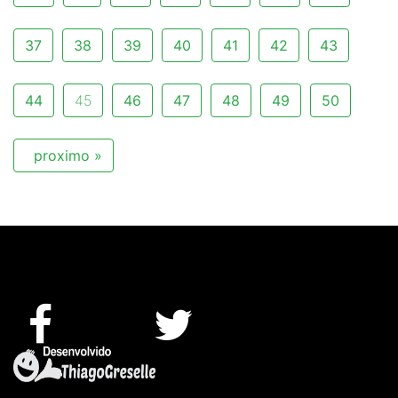
37
38
39
40
41
42
43
44
45
46
47
48
49
50
proximo »