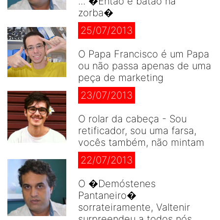
... �Então é batão na
zorba�
25/07/2013
O Papa Francisco é um Papa
ou não passa apenas de uma
peça de marketing
23/07/2013
O rolar da cabeça - Sou
retificador, sou uma farsa,
vocês também, não mintam
22/07/2013
O �Demóstenes
Pantaneiro�
sorrateiramente, Valtenir
surpreendeu a todos nós