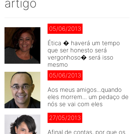
artigo
05/06/2013
Ética � haverá um tempo
que ser honesto será
vergonhoso� será isso
mesmo
05/06/2013
Aos meus amigos...quando
eles morrem... um pedaço de
nós se vai com eles
27/05/2013
Afinal de contas, por que os