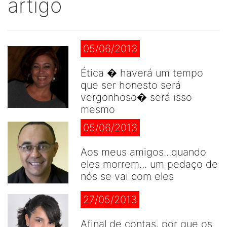
artigo
05/06/2013
Ética � haverá um tempo
que ser honesto será
vergonhoso� será isso
mesmo
05/06/2013
Aos meus amigos...quando
eles morrem... um pedaço de
nós se vai com eles
27/05/2013
Afinal de contas, por que os