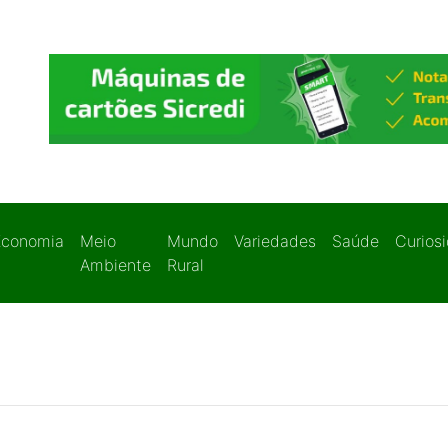
Economia
Meio
Mundo
Variedades
Saúde
Curios
Ambiente
Rural