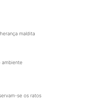
 herança maldita
o ambiente
eservam-se os ratos