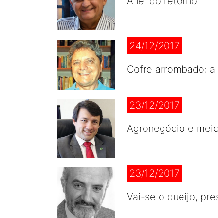
A lei do retorno
24/12/2017
Cofre arrombado: a
23/12/2017
Agronegócio e mei
23/12/2017
Vai-se o queijo, pr