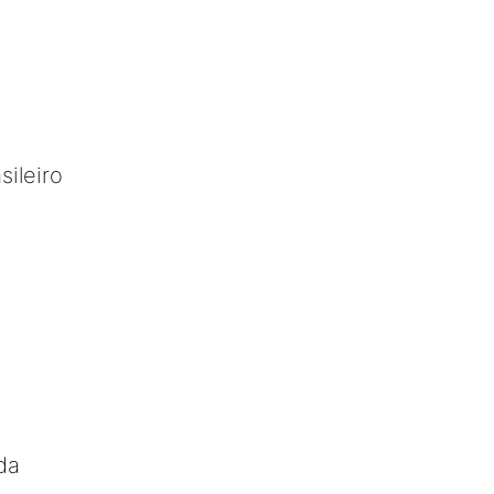
sileiro
da