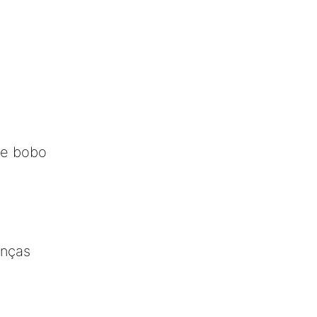
de bobo
anças