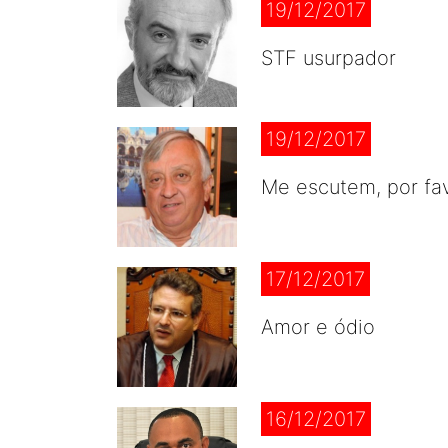
19/12/2017
STF usurpador
19/12/2017
Me escutem, por fa
17/12/2017
Amor e ódio
16/12/2017