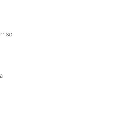
rriso
sa