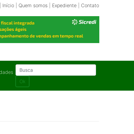
|
Início
|
Quem somos
|
Expediente
|
Contato
idades
Ok