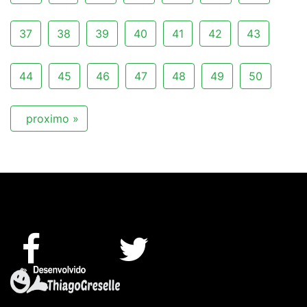
37
38
39
40
41
42
43
44
45
46
47
48
49
50
proximo »