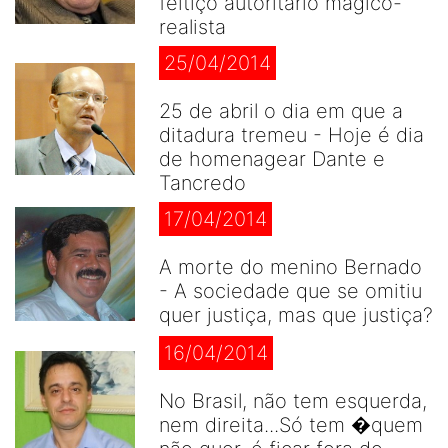
feitiço autoritário mágico-
realista
25/04/2014
25 de abril o dia em que a
ditadura tremeu - Hoje é dia
de homenagear Dante e
Tancredo
17/04/2014
A morte do menino Bernado
- A sociedade que se omitiu
quer justiça, mas que justiça?
16/04/2014
No Brasil, não tem esquerda,
nem direita...Só tem �quem