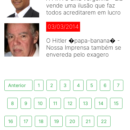
vende uma ilusão que faz
todos acreditarem em lucro
03/03/2014
O Hitler �papa-banana� -
Nossa Imprensa também se
envereda pelo exagero
Anterior
1
2
3
4
5
6
7
8
9
10
11
12
13
14
15
16
17
18
19
20
21
22