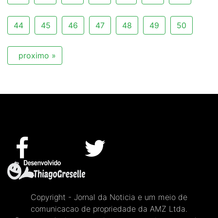
44
45
46
47
48
49
50
proximo »
Copyright - Jornal da Noticia e um meio de
comunicacao de propriedade da AMZ Ltda.