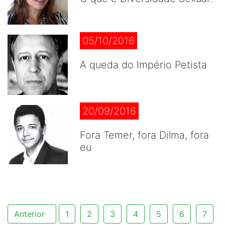
05/10/2016
A queda do Império Petista
20/09/2016
Fora Temer, fora Dilma, fora
eu
Anterior
1
2
3
4
5
6
7