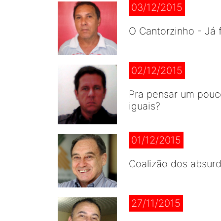
03/12/2015
O Cantorzinho - Já 
02/12/2015
Pra pensar um pouc
iguais?
01/12/2015
Coalizão dos absurd
27/11/2015