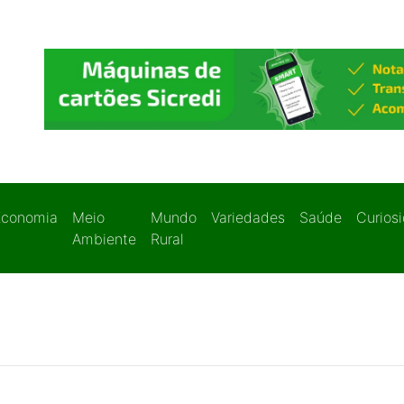
Economia
Meio
Mundo
Variedades
Saúde
Curios
Ambiente
Rural