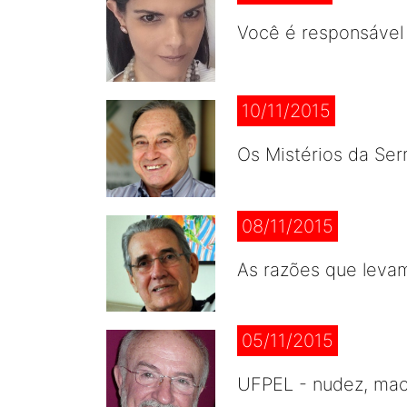
Você é responsável 
10/11/2015
Os Mistérios da Ser
08/11/2015
As razões que leva
05/11/2015
UFPEL - nudez, maco