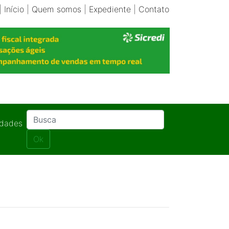
|
Início
|
Quem somos
|
Expediente
|
Contato
idades
Ok