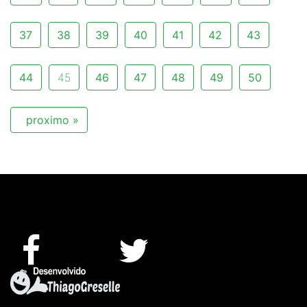
37
38
39
40
41
42
43
44
45
46
47
48
49
50
proximo »