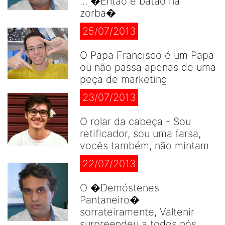
... �Então é batão na
zorba�
25/07/2013
O Papa Francisco é um Papa
ou não passa apenas de uma
peça de marketing
23/07/2013
O rolar da cabeça - Sou
retificador, sou uma farsa,
vocês também, não mintam
22/07/2013
O �Demóstenes
Pantaneiro�
sorrateiramente, Valtenir
surpreendeu a todos nós