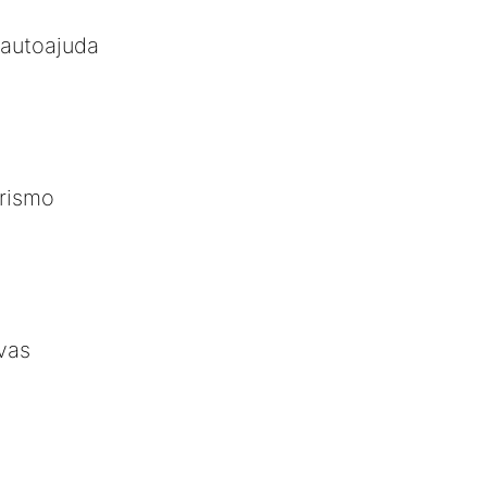
 autoajuda
orismo
vas