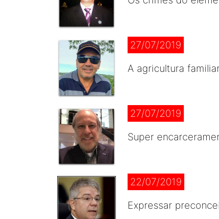
Os crimes do elemen
27/07/2019
A agricultura familia
27/07/2019
Super encarceramen
22/07/2019
Expressar preconcei