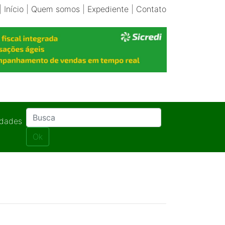
|
Início
|
Quem somos
|
Expediente
|
Contato
idades
Ok