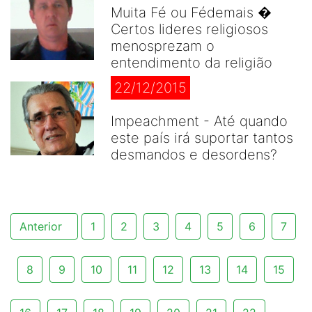
Muita Fé ou Fédemais �
Certos lideres religiosos
menosprezam o
entendimento da religião
22/12/2015
Impeachment - Até quando
este país irá suportar tantos
desmandos e desordens?
Anterior
1
2
3
4
5
6
7
8
9
10
11
12
13
14
15