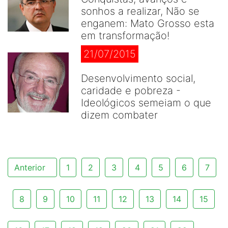
sonhos a realizar, Não se
enganem: Mato Grosso esta
em transformação!
21/07/2015
Desenvolvimento social,
caridade e pobreza -
Ideológicos semeiam o que
dizem combater
Anterior
1
2
3
4
5
6
7
8
9
10
11
12
13
14
15