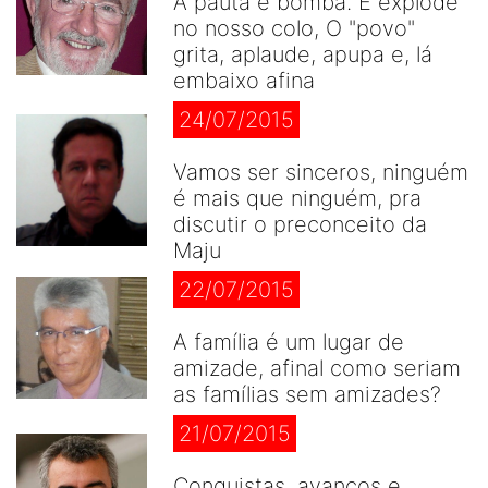
A pauta é bomba. E explode
no nosso colo, O "povo"
grita, aplaude, apupa e, lá
embaixo afina
24/07/2015
Vamos ser sinceros, ninguém
é mais que ninguém, pra
discutir o preconceito da
Maju
22/07/2015
A família é um lugar de
amizade, afinal como seriam
as famílias sem amizades?
21/07/2015
Conquistas, avanços e