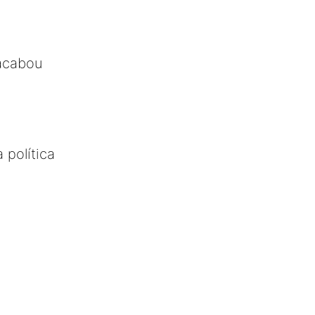
acabou
 política