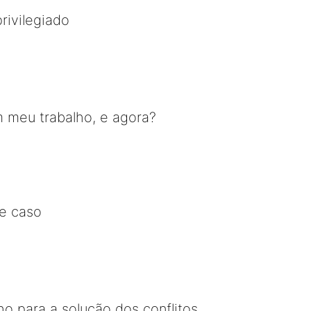
rivilegiado
m meu trabalho, e agora?
e caso
o para a solução dos conflitos