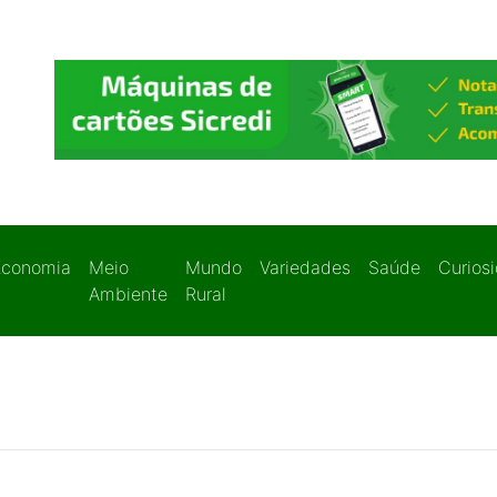
Economia
Meio
Mundo
Variedades
Saúde
Curios
Ambiente
Rural