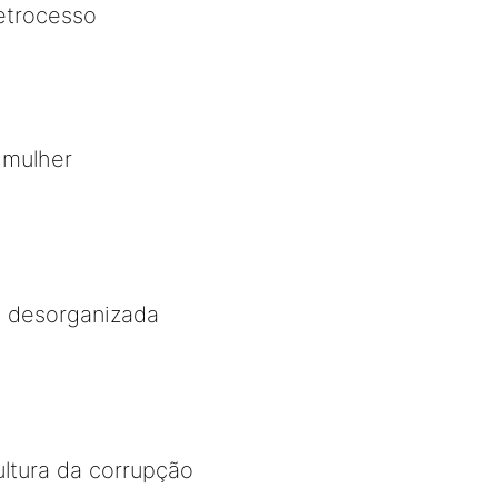
etrocesso
 mulher
l desorganizada
ltura da corrupção