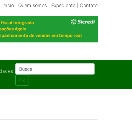
|
Início
|
Quem somos
|
Expediente
|
Contato
idades
Ok