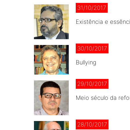
31/10/2017
Existência e essênc
30/10/2017
Bullying
29/10/2017
Meio século da refo
28/10/2017