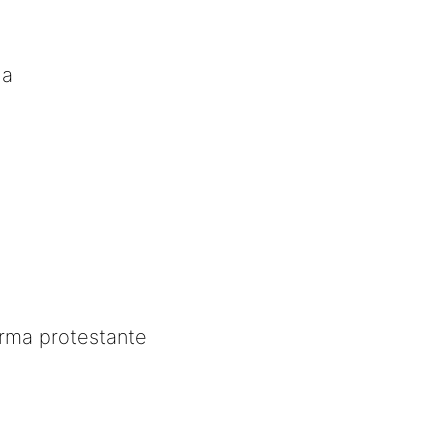
ia
rma protestante