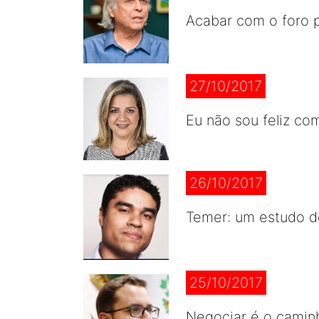
Acabar com o foro p
27/10/2017
Eu não sou feliz co
26/10/2017
Temer: um estudo d
25/10/2017
Negociar é o caminh