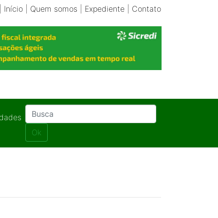
|
Início
|
Quem somos
|
Expediente
|
Contato
idades
Ok