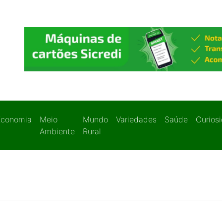
Economia
Meio
Mundo
Variedades
Saúde
Curios
Ambiente
Rural