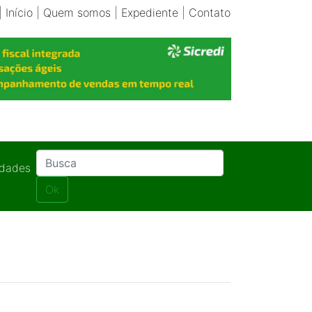
|
Início
|
Quem somos
|
Expediente
|
Contato
idades
Ok