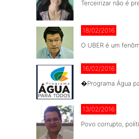
Terceirizar não é pr
18/02/2016
O UBER é um fenôme
16/02/2016
�Programa Água par
13/02/2016
Povo corrupto, polít