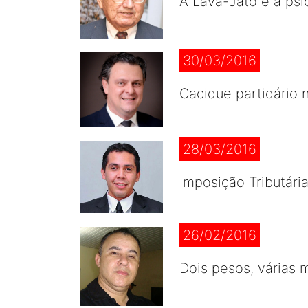
A Lava-Jato e a psi
30/03/2016
Cacique partidário 
28/03/2016
Imposição Tributária
26/02/2016
Dois pesos, várias