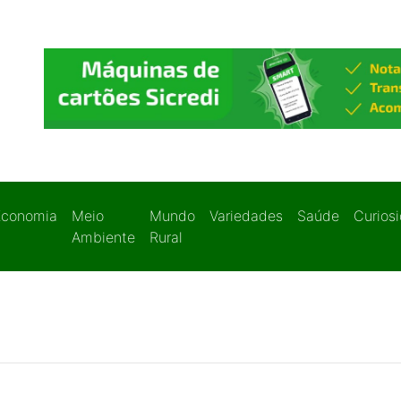
Economia
Meio
Mundo
Variedades
Saúde
Curios
Ambiente
Rural