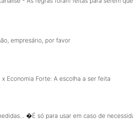
canálise - As regras foram feitas para serem qu
não, empresário, por favor
 x Economia Forte: A escolha a ser feita
 medidas... �É só para usar em caso de necess