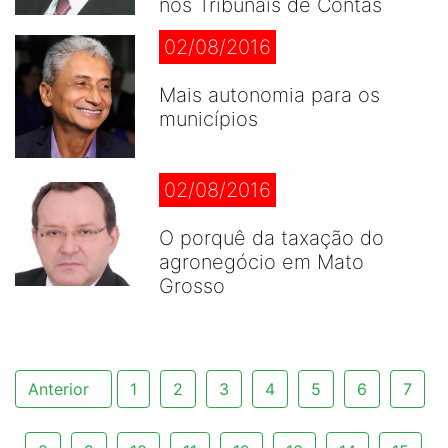
nos Tribunais de Contas
02/08/2016
Mais autonomia para os
municípios
02/08/2016
O porquê da taxação do
agronegócio em Mato
Grosso
Anterior
1
2
3
4
5
6
7