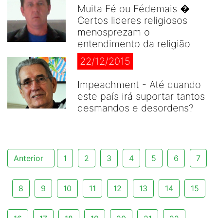
Muita Fé ou Fédemais �
Certos lideres religiosos
menosprezam o
entendimento da religião
22/12/2015
Impeachment - Até quando
este país irá suportar tantos
desmandos e desordens?
Anterior
1
2
3
4
5
6
7
8
9
10
11
12
13
14
15