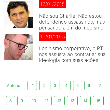
17/01/2015
Não sou Charlie! Não estou
defendendo assassinos, mas
pensando além do modismo
10/01/2015
Leninismo corporativo, o PT
nos assusta ao contrariar sua
ideologia com suas ações
Anterior
1
2
3
4
5
6
7
8
9
10
11
12
13
14
15