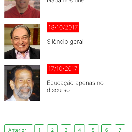
Nada nos une
18/10/2017
Silêncio geral
17/10/2017
Educação apenas no
discurso
Anterior
1
2
3
4
5
6
7