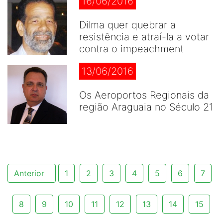
16/06/2016
Dilma quer quebrar a
resistência e atraí-la a votar
contra o impeachment
13/06/2016
Os Aeroportos Regionais da
região Araguaia no Século 21
Anterior
1
2
3
4
5
6
7
8
9
10
11
12
13
14
15