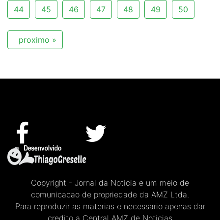
44
45
46
47
48
49
50
proximo »
Copyright - Jornal da Noticia e um meio de
comunicacao de propriedade da AMZ Ltda.
Para reproduzir as materias e necessario apenas dar
credito a Central AMZ de Noticias