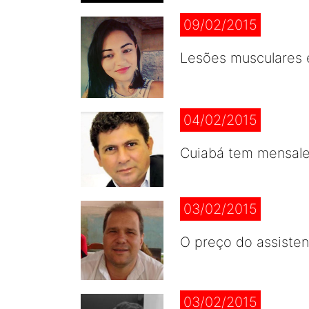
09/02/2015
Lesões musculares e
04/02/2015
Cuiabá tem mensale
03/02/2015
O preço do assisten
03/02/2015