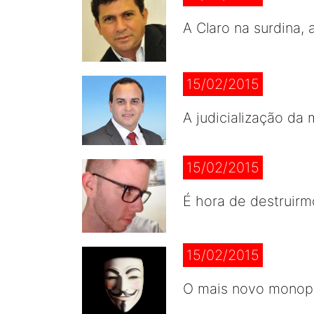
A Claro na surdina,
15/02/2015
A judicialização da
15/02/2015
É hora de destruirm
15/02/2015
O mais novo monopó