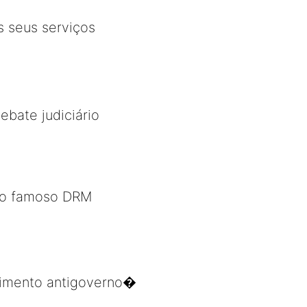
s seus serviços
ebate judiciário
� o famoso DRM
ntimento antigoverno�