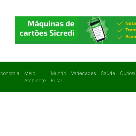
Economia
Meio
Mundo
Variedades
Saúde
Curios
Ambiente
Rural