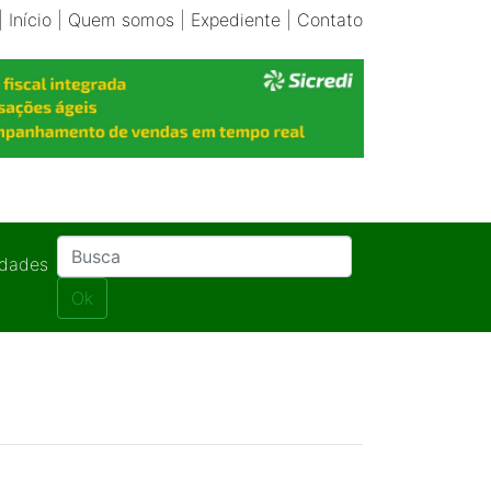
|
Início
|
Quem somos
|
Expediente
|
Contato
idades
Ok