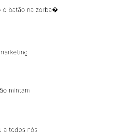
o é batão na zorba�
marketing
não mintam
 a todos nós