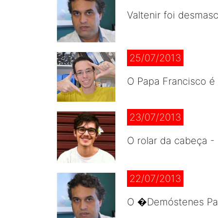
Valtenir foi desma
25/07/2013
O Papa Francisco é
23/07/2013
O rolar da cabeça -
22/07/2013
O �Demóstenes Pant