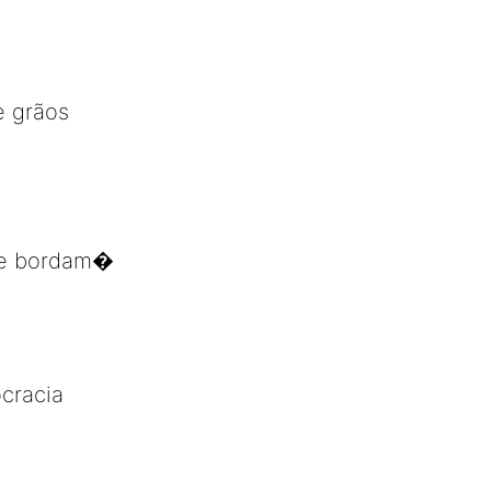
e grãos
m e bordam�
ocracia