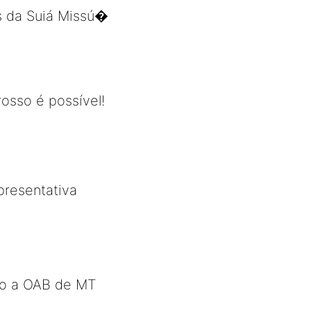
es da Suiá Missú�
osso é possível!
presentativa
ão a OAB de MT