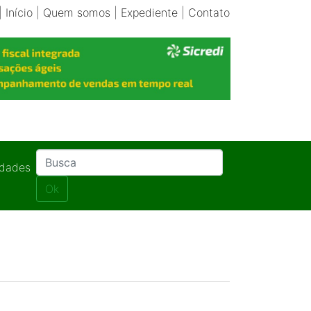
|
Início
|
Quem somos
|
Expediente
|
Contato
idades
Ok