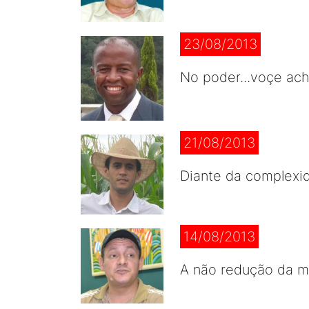
23/08/2013
No poder...voçe ach
21/08/2013
Diante da complexid
14/08/2013
A não redução da m