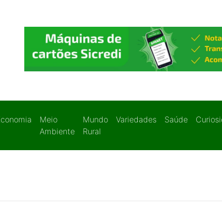
Economia
Meio
Mundo
Variedades
Saúde
Curios
Ambiente
Rural