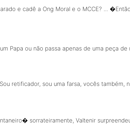
scarado e cadê a Ong Moral e o MCCE? ... �Entã
 um Papa ou não passa apenas de uma peça de 
 Sou retificador, sou uma farsa, vocês também, 
aneiro� sorrateiramente, Valtenir surpreendeu